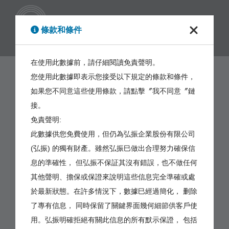
繁體
條款和條件
在使用此數據前，請仔細閱讀免責聲明。
您使用此數據即表示您接受以下規定的條款和條件，
如果您不同意這些使用條款，請點擊〞我不同意〞鏈
接。
免責聲明:
此數據供您免費使用，但仍為弘振企業股份有限公司
(弘振) 的獨有財產。雖然弘振巳做出合理努力確保信
息的準確性， 但弘振不保証其沒有錯誤，也不做任何
其他聲明、擔保或保證來說明這些信息完全準確或處
於最新狀態。在許多情況下，數據巳經過簡化， 删除
了專有信息， 同時保留了關鍵界面幾何細節供客戶使
用。弘振明確拒絕有關此信息的所有默示保證， 包括