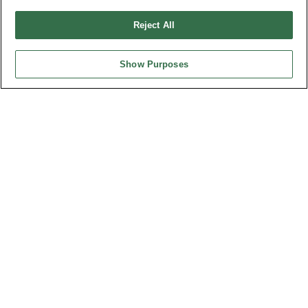
請勿出售或分享我的個人信息
Reject All
弘振企業股份有限公司 © 2024 All Rights Reserved.
Design by
TNN
Show Purposes
台灣總公司
弘振企業股份有限公司
地址 : 334031 桃園市八德區和成路20號
聯絡電話︰+886-3-3655030, 3655156
公司傳真︰+886-3-3684728, 3687300
電子信箱︰
sales@oupiin.com.tw
獨家代理
授權經銷商