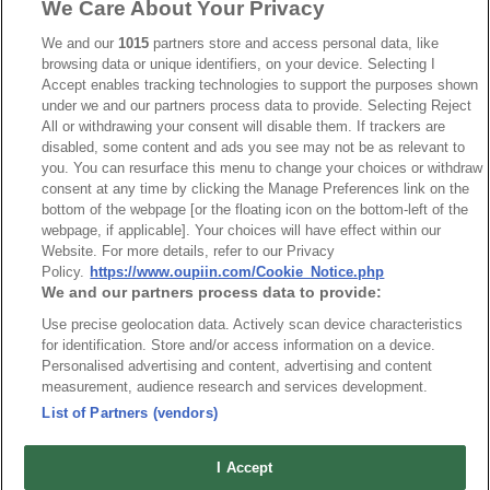
We Care About Your Privacy
We and our
1015
partners store and access personal data, like
browsing data or unique identifiers, on your device. Selecting I
RoHS CoC
Accept enables tracking technologies to support the purposes shown
under we and our partners process data to provide. Selecting Reject
All or withdrawing your consent will disable them. If trackers are
NO
Part No.
Download
disabled, some content and ads you see may not be as relevant to
you. You can resurface this menu to change your choices or withdraw
consent at any time by clicking the Manage Preferences link on the
1
9001_RoHS CoC
bottom of the webpage [or the floating icon on the bottom-left of the
webpage, if applicable]. Your choices will have effect within our
Website. For more details, refer to our Privacy
Policy.
https://www.oupiin.com/Cookie_Notice.php
We and our partners process data to provide:
Use precise geolocation data. Actively scan device characteristics
最新消息
展覽訊息
for identification. Store and/or access information on a device.
Personalised advertising and content, advertising and content
連接器信息
環保資料
measurement, audience research and services development.
加入郵件列表
常見問題
List of Partners (vendors)
隱私權政策
Cookie政策
產品索引
I Accept