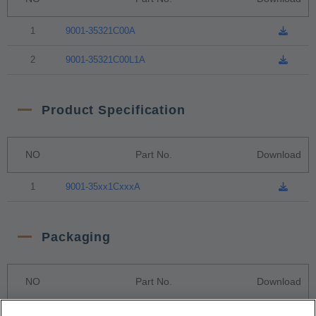
1
9001-35321C00A
2
9001-35321C00L1A
Product Specification
NO
Part No.
Download
1
9001-35xx1CxxxA
Packaging
NO
Part No.
Download
1
Tray Package