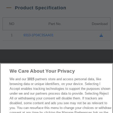
Product Specification
NO
Part No.
Download
1
9310-1P04C3SAA01
最新消息
展覽訊息
We Care About Your Privacy
連接器信息
環保資料
We and our
1015
partners store and access personal data, like
加入郵件列表
常見問題
browsing data or unique identifiers, on your device. Selecting I
Accept enables tracking technologies to support the purposes shown
隱私權政策
Cookie政策
under we and our partners process data to provide. Selecting Reject
產品索引
All or withdrawing your consent will disable them. If trackers are
disabled, some content and ads you see may not be as relevant to
請勿出售或分享我的個人信息
you. You can resurface this menu to change your choices or withdraw
consent at any time by clicking the Manage Preferences link on the