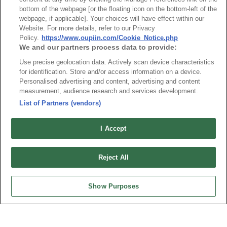
弘振企業股份有限公司 © 2024 All Rights Reserved.
bottom of the webpage [or the floating icon on the bottom-left of the
Design by
TNN
webpage, if applicable]. Your choices will have effect within our
Website. For more details, refer to our Privacy
Policy.
https://www.oupiin.com/Cookie_Notice.php
We and our partners process data to provide:
Use precise geolocation data. Actively scan device characteristics
for identification. Store and/or access information on a device.
Personalised advertising and content, advertising and content
台灣總公司
measurement, audience research and services development.
弘振企業股份有限公司
List of Partners (vendors)
地址 : 334031 桃園市八德區和成路20號
聯絡電話︰+886-3-3655030, 3655156
I Accept
公司傳真︰+886-3-3684728, 3687300
電子信箱︰
sales@oupiin.com.tw
Reject All
獨家代理
授權經銷商
Show Purposes