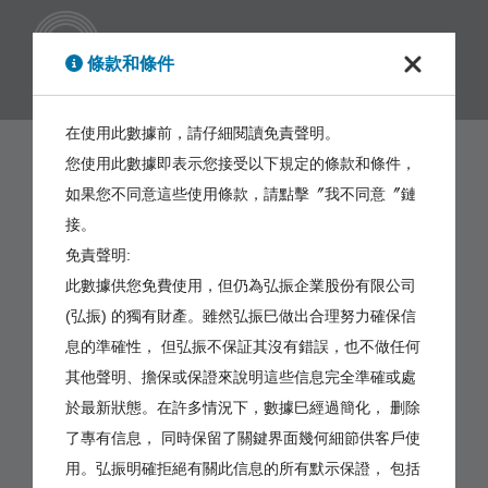
繁體
條款和條件
在使用此數據前，請仔細閱讀免責聲明。
您使用此數據即表示您接受以下規定的條款和條件，
如果您不同意這些使用條款，請點擊〞我不同意〞鏈
接。
免責聲明:
此數據供您免費使用，但仍為弘振企業股份有限公司
(弘振) 的獨有財產。雖然弘振巳做出合理努力確保信
息的準確性， 但弘振不保証其沒有錯誤，也不做任何
其他聲明、擔保或保證來說明這些信息完全準確或處
於最新狀態。在許多情況下，數據巳經過簡化， 删除
了專有信息， 同時保留了關鍵界面幾何細節供客戶使
用。弘振明確拒絕有關此信息的所有默示保證， 包括