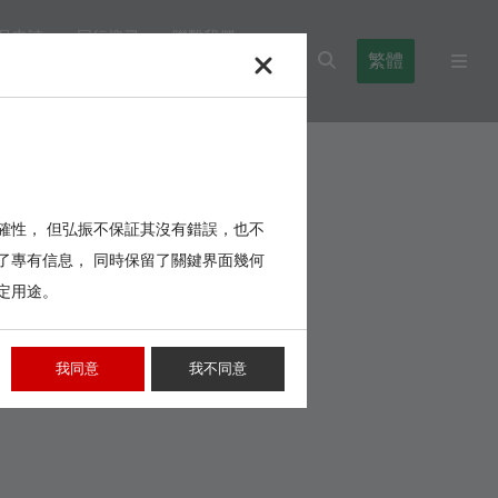
品申請
同行搜尋
聯繫我們
繁體
l Blocks
Cables,Wires,Others
確性， 但弘振不保証其沒有錯誤，也不
了專有信息， 同時保留了關鍵界面幾何
定用途。
我同意
我不同意