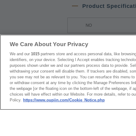
Product Specificat
NO
1
9307-2P14S
We Care About Your Privacy
We and our
1015
partners store and access personal data, like browsing
identifiers, on your device. Selecting I Accept enables tracking technolo
Packaging
purposes shown under we and our partners process data to provide. Sele
withdrawing your consent will disable them. If trackers are disabled, s
you see may not be as relevant to you. You can resurface this menu to
NO
or withdraw consent at any time by clicking the Manage Preferences lin
the webpage [or the floating icon on the bottom-left of the webpage, if a
1
Tray Packag
choices will have effect within our Website. For more details, refer to o
Policy.
https://www.oupiin.com/Cookie_Notice.php
RoHS CoC
NO