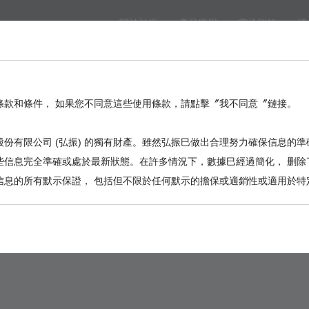
關於弘振
產品應用
電子型錄
樣
eed
BackPlane
Automotive, I/O
Board to Board
Termina
。
條款和條件， 如果您不同意這些使用條款，請點擊〞我不同意〞鏈接。
份有限公司 (弘振) 的獨有財產。雖然弘振巳做出合理努力確保信息的準
些信息完全準確或處於最新狀態。在許多情況下，數據巳經過簡化， 删除
信息的所有默示保證， 包括但不限於任何默示的擔保或適銷性或適用於特