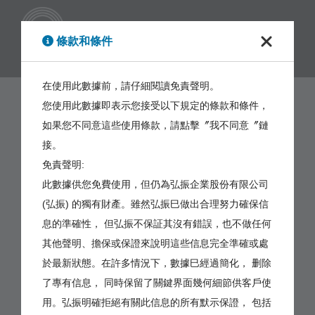
繁體
條款和條件
在使用此數據前，請仔細閱讀免責聲明。
您使用此數據即表示您接受以下規定的條款和條件，
如果您不同意這些使用條款，請點擊〞我不同意〞鏈
接。
免責聲明:
此數據供您免費使用，但仍為弘振企業股份有限公司
(弘振) 的獨有財產。雖然弘振巳做出合理努力確保信
息的準確性， 但弘振不保証其沒有錯誤，也不做任何
其他聲明、擔保或保證來說明這些信息完全準確或處
於最新狀態。在許多情況下，數據巳經過簡化， 删除
了專有信息， 同時保留了關鍵界面幾何細節供客戶使
用。弘振明確拒絕有關此信息的所有默示保證， 包括