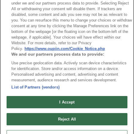
under we and our partners process data to provide. Selecting Reject
All or withdrawing your consent will disable them. If trackers are
disabled, some content and ads you see may not be as relevant to
you. You can resurface this menu to change your choices or withdraw
台灣總公司
consent at any time by clicking the Manage Preferences link on the
弘振企業股份有限公司
bottom of the webpage [or the floating icon on the bottom-left of the
webpage, if applicable]. Your choices will have effect within our
地址 : 334031 桃園市八德區和成路20號
Website. For more details, refer to our Privacy
聯絡電話︰+886-3-3655030, 3655156
Policy.
https://www.oupiin.com/Cookie_Notice.php
We and our partners process data to provide:
公司傳真︰+886-3-3684728, 3687300
Use precise geolocation data. Actively scan device characteristics
電子信箱︰
sales@oupiin.com.tw
for identification. Store and/or access information on a device.
獨家代理
Personalised advertising and content, advertising and content
授權經銷商
measurement, audience research and services development.
List of Partners (vendors)
I Accept
Reject All
美國分公司
OUPIIN AMERICA, INC.