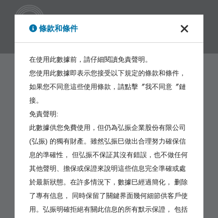
繁體
條款和條件
在使用此數據前，請仔細閱讀免責聲明。
您使用此數據即表示您接受以下規定的條款和條件，
如果您不同意這些使用條款，請點擊〞我不同意〞鏈
接。
免責聲明:
此數據供您免費使用，但仍為弘振企業股份有限公司
(弘振) 的獨有財產。雖然弘振巳做出合理努力確保信
息的準確性， 但弘振不保証其沒有錯誤，也不做任何
其他聲明、擔保或保證來說明這些信息完全準確或處
於最新狀態。在許多情況下，數據巳經過簡化， 删除
了專有信息， 同時保留了關鍵界面幾何細節供客戶使
用。弘振明確拒絕有關此信息的所有默示保證， 包括