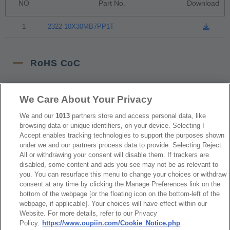
NO
Part No.
Download
1
2322-10X30MB7PP1T
RoHS CoC
NO
Part No.
Download
We Care About Your Privacy
We and our
1013
partners store and access personal data, like
1
2322_RoHS CoC
browsing data or unique identifiers, on your device. Selecting I
Accept enables tracking technologies to support the purposes shown
under we and our partners process data to provide. Selecting Reject
All or withdrawing your consent will disable them. If trackers are
disabled, some content and ads you see may not be as relevant to
you. You can resurface this menu to change your choices or withdraw
consent at any time by clicking the Manage Preferences link on the
最新消息
展覽訊息
bottom of the webpage [or the floating icon on the bottom-left of the
連接器信息
環保資料
webpage, if applicable]. Your choices will have effect within our
Website. For more details, refer to our Privacy
加入郵件列表
常見問題
Policy.
https://www.oupiin.com/Cookie_Notice.php