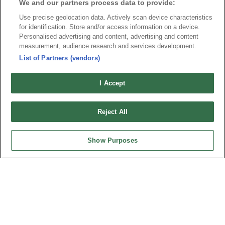
隱私權政策
Cookie政策
We and our partners process data to provide:
產品索引
Use precise geolocation data. Actively scan device characteristics
for identification. Store and/or access information on a device.
請勿出售或分享我的個人信息
Personalised advertising and content, advertising and content
measurement, audience research and services development.
弘振企業股份有限公司 © 2024 All Rights Reserved.
List of Partners (vendors)
Design by
TNN
I Accept
Reject All
台灣總公司
Show Purposes
弘振企業股份有限公司
地址 : 334031 桃園市八德區和成路20號
聯絡電話︰+886-3-3655030, 3655156
公司傳真︰+886-3-3684728, 3687300
電子信箱︰
sales@oupiin.com.tw
獨家代理