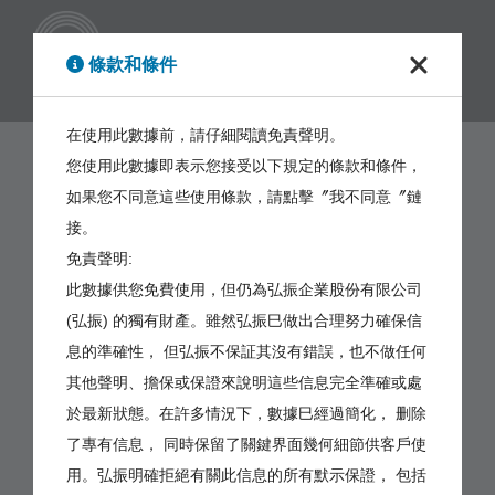
繁體
條款和條件
在使用此數據前，請仔細閱讀免責聲明。
您使用此數據即表示您接受以下規定的條款和條件，
如果您不同意這些使用條款，請點擊〞我不同意〞鏈
接。
免責聲明:
此數據供您免費使用，但仍為弘振企業股份有限公司
(弘振) 的獨有財產。雖然弘振巳做出合理努力確保信
息的準確性， 但弘振不保証其沒有錯誤，也不做任何
其他聲明、擔保或保證來說明這些信息完全準確或處
於最新狀態。在許多情況下，數據巳經過簡化， 删除
了專有信息， 同時保留了關鍵界面幾何細節供客戶使
用。弘振明確拒絕有關此信息的所有默示保證， 包括