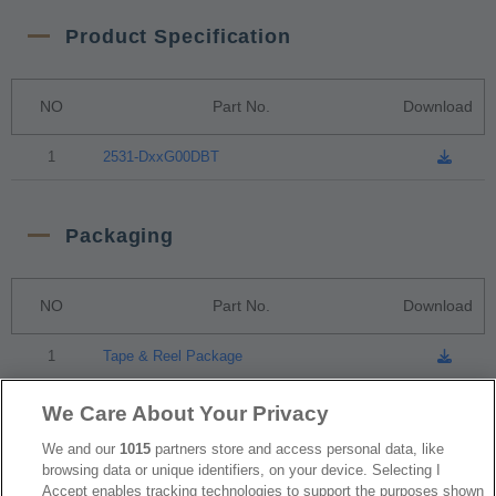
Product Specification
NO
Part No.
Download
1
2531-DxxG00DBT
Packaging
NO
Part No.
Download
1
Tape & Reel Package
We Care About Your Privacy
RoHS CoC
We and our
1015
partners store and access personal data, like
browsing data or unique identifiers, on your device. Selecting I
Accept enables tracking technologies to support the purposes shown