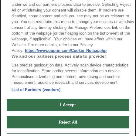
NO
Part No.
Download
under we and our partners process data to provide. Selecting Reject
All or withdrawing your consent will disable them. If trackers are
disabled, some content and ads you see may not be as relevant to
1
2531-D_RoHS CoC
you. You can resurface this menu to change your choices or withdraw
consent at any time by clicking the Manage Preferences link on the
bottom of the webpage [or the floating icon on the bottom-left of the
webpage, if applicable]. Your choices will have effect within our
Website. For more details, refer to our Privacy
Policy.
https://www.oupiin.com/Cookie_Notice.php
最新消息
We and our partners process data to provide:
展覽訊息
連接器信息
環保資料
Use precise geolocation data. Actively scan device characteristics
for identification. Store and/or access information on a device.
加入郵件列表
常見問題
Personalised advertising and content, advertising and content
隱私權政策
measurement, audience research and services development.
Cookie政策
List of Partners (vendors)
產品索引
請勿出售或分享我的個人信息
I Accept
弘振企業股份有限公司 © 2024 All Rights Reserved.
Design by
TNN
Reject All