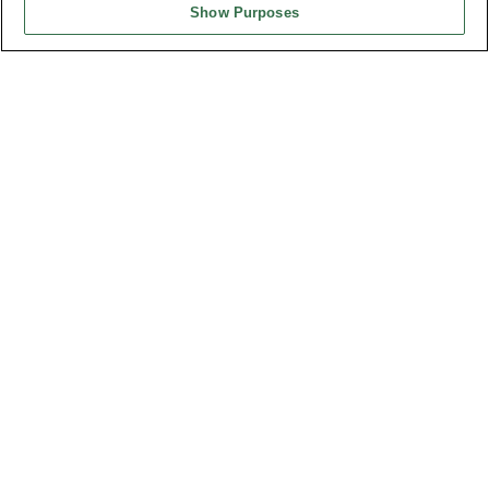
Show Purposes
台灣總公司
弘振企業股份有限公司
地址 : 334031 桃園市八德區和成路20號
聯絡電話︰+886-3-3655030, 3655156
公司傳真︰+886-3-3684728, 3687300
電子信箱︰
sales@oupiin.com.tw
獨家代理
授權經銷商
美國分公司
OUPIIN AMERICA, INC.