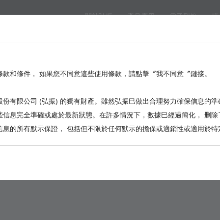
關於弘振
產品應用
電子型錄
樣
eed
BackPlane
Automotive, I/O
Board to Board
Termina
。
條款和條件， 如果您不同意這些使用條款，請點擊〞我不同意〞鏈接。
份有限公司 (弘振) 的獨有財產。雖然弘振巳做出合理努力確保信息的準
些信息完全準確或處於最新狀態。在許多情況下，數據巳經過簡化， 删除
信息的所有默示保證， 包括但不限於任何默示的擔保或適銷性或適用於特
FC1