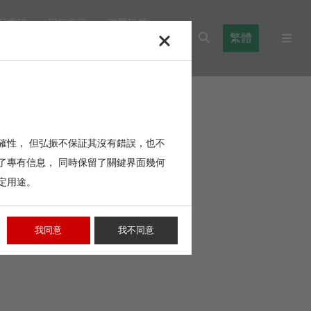
品申請
同行搜尋
聯繫我們
繁體
l Blocks
Cables,Wires,Others
確性， 但弘振不保証其沒有錯誤，也不
了專有信息， 同時保留了關鍵界面幾何
定用途。
我同意
我不同意