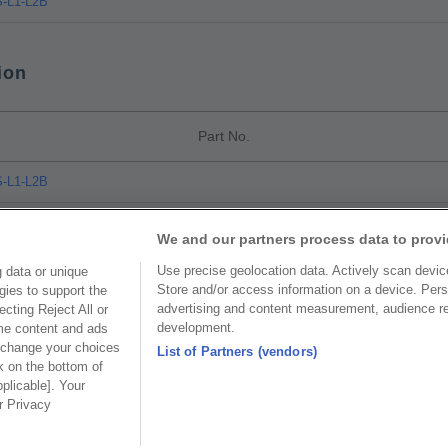
-L1-L2B
ion
Part No.
-L1-L2B
We and our partners process data to provi
Use precise geolocation data. Actively scan device 
 data or unique
Store and/or access information on a device. Pers
gies to support the
美國分公司
上海分
advertising and content measurement, audience r
cting Reject All or
公司
OUPIIN AMERICA, INC.
上海歐
development.
ome content and ads
 change your choices
List of Partners (vendors)
區和成路20
地址 : 27795 AVENUE HOPKINS
地址 : 20
k on the bottom of
pplicable]. Your
VALENCIA CA. 91355 USA
路88號聖愛
ur Privacy
 3655156
聯絡電話︰+1-800-820-7446
聯絡電話︰+86
 3687300
聯絡電話︰+1-661-294-0228
公司傳真︰+86