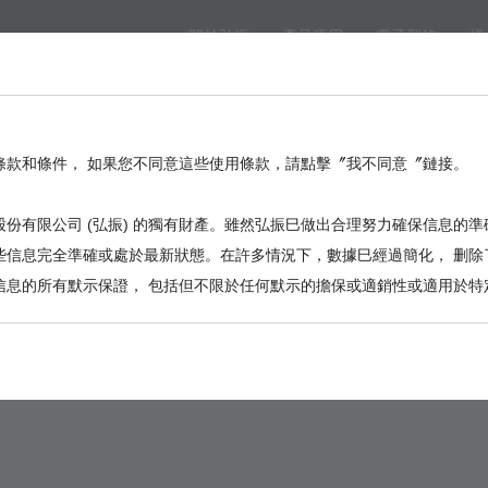
關於弘振
產品應用
電子型錄
樣
eed
BackPlane
Automotive, I/O
Board to Board
Termina
。
條款和條件， 如果您不同意這些使用條款，請點擊〞我不同意〞鏈接。
份有限公司 (弘振) 的獨有財產。雖然弘振巳做出合理努力確保信息的準
些信息完全準確或處於最新狀態。在許多情況下，數據巳經過簡化， 删除
信息的所有默示保證， 包括但不限於任何默示的擔保或適銷性或適用於特
2013