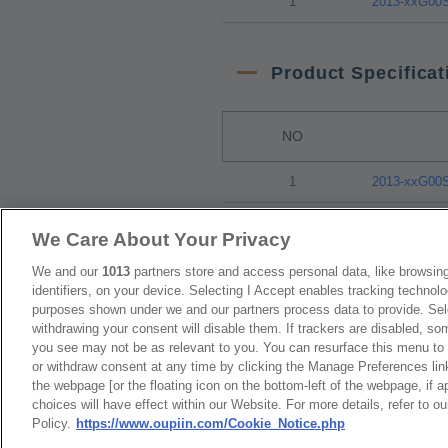
1
2013-xxG00S
Product Specificat
NO
1
2013-xxG00S
We Care About Your Privacy
We and our
1013
partners store and access personal data, like browsing
identifiers, on your device. Selecting I Accept enables tracking technolo
台灣總公司
purposes shown under we and our partners process data to provide. Sele
最新消息
展覽訊息
弘振企業股份有限
withdrawing your consent will disable them. If trackers are disabled, s
連接器信息
環保資料
you see may not be as relevant to you. You can resurface this menu to
地址 : 334031 桃園市八德
or withdraw consent at any time by clicking the Manage Preferences lin
加入郵件列表
常見問題
the webpage [or the floating icon on the bottom-left of the webpage, if a
號
隱私權政策
Cookie政策
choices will have effect within our Website. For more details, refer to o
聯絡電話︰+886-3-3655030,
Policy.
https://www.oupiin.com/Cookie_Notice.php
產品索引
公司傳真︰+886-3-3684728,