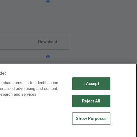
Download
de:
characteristics for identification.
I Accept
onalised advertising and content,
公司
中國大陸
esearch and services
品機電科技有限公司
歐品電子(昆山)有限公司
Reject All
0030 中國上海市徐匯區漕溪北
地址 : 215335 中國江蘇省崑山市昆嘉路
廣場601室
477號
Show Purposes
-21-64289037~8
-21-64281089