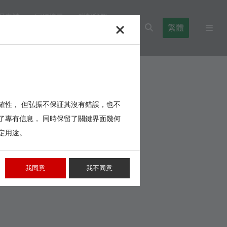
品申請
同行搜尋
聯繫我們
繁體
l Blocks
Cables,Wires,Others
確性， 但弘振不保証其沒有錯誤，也不
了專有信息， 同時保留了關鍵界面幾何
定用途。
我同意
我不同意