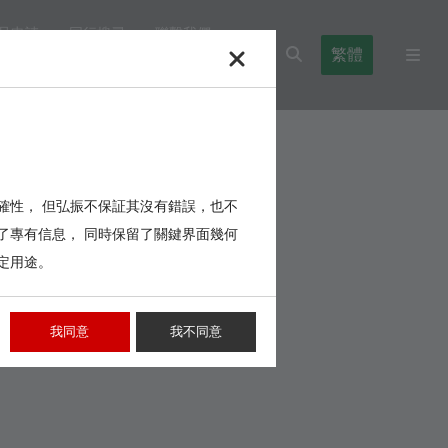
品申請
同行搜尋
聯繫我們
繁體
l Blocks
Cables,Wires,Others
確性， 但弘振不保証其沒有錯誤，也不
了專有信息， 同時保留了關鍵界面幾何
定用途。
我同意
我不同意