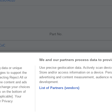
30SU-A010
Part No.
CoC
We and our partners process data to provi
Use precise geolocation data. Actively scan device 
 data or unique
Store and/or access information on a device. Pers
gies to support the
美國分公司
上海分
advertising and content measurement, audience r
cting Reject All or
公司
OUPIIN AMERICA, INC.
上海歐
development.
ome content and ads
 change your choices
List of Partners (vendors)
區和成路20
地址 : 27795 AVENUE HOPKINS
地址 : 20
k on the bottom of
pplicable]. Your
VALENCIA CA. 91355 USA
路88號聖愛
ur Privacy
 3655156
聯絡電話︰+1-800-820-7446
聯絡電話︰+86
 3687300
聯絡電話︰+1-661-294-0228
公司傳真︰+86