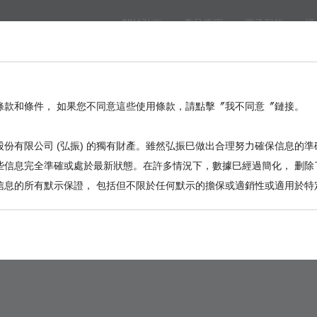
關於弘振
產品應用
電子型錄
樣
eed
BackPlane
Automotive, I/O
Board to Board
Termina
。
條款和條件， 如果您不同意這些使用條款，請點擊〞我不同意〞鏈接。
份有限公司 (弘振) 的獨有財產。雖然弘振巳做出合理努力確保信息的準
些信息完全準確或處於最新狀態。在許多情況下，數據巳經過簡化， 删除
信息的所有默示保證， 包括但不限於任何默示的擔保或適銷性或適用於特
3112-2X13C