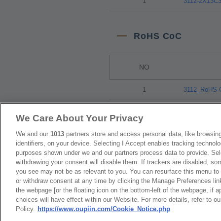
1
3112-2X13C
RoHS CoC
NO
1
3112_RoHS 
We Care About Your Privacy
We and our
1013
partners store and access personal data, like browsing
identifiers, on your device. Selecting I Accept enables tracking technolo
台灣總公司
purposes shown under we and our partners process data to provide. Sele
最新消息
展覽訊息
弘振企業股份有限
withdrawing your consent will disable them. If trackers are disabled, s
連接器信息
環保資料
you see may not be as relevant to you. You can resurface this menu to
地址 : 334031 桃園市八德
or withdraw consent at any time by clicking the Manage Preferences lin
加入郵件列表
常見問題
the webpage [or the floating icon on the bottom-left of the webpage, if a
號
隱私權政策
Cookie政策
choices will have effect within our Website. For more details, refer to o
聯絡電話︰+886-3-3655030,
Policy.
https://www.oupiin.com/Cookie_Notice.php
產品索引
公司傳真︰+886-3-3684728,