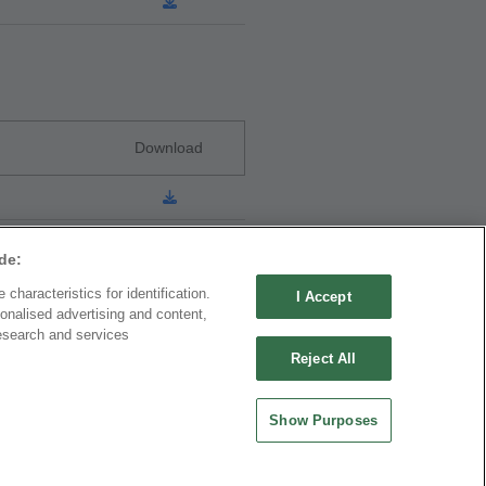
Download
de:
characteristics for identification.
I Accept
onalised advertising and content,
公司
中國大陸
esearch and services
品機電科技有限公司
歐品電子(昆山)有限公司
Reject All
0030 中國上海市徐匯區漕溪北
地址 : 215335 中國江蘇省崑山市昆嘉路
廣場601室
477號
Show Purposes
-21-64289037~8
-21-64281089