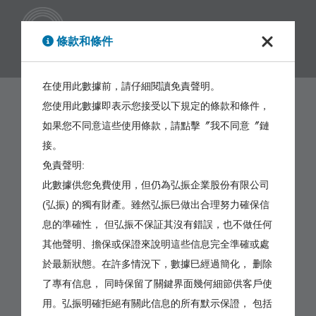
繁體
條款和條件
在使用此數據前，請仔細閱讀免責聲明。
您使用此數據即表示您接受以下規定的條款和條件，
如果您不同意這些使用條款，請點擊〞我不同意〞鏈
接。
免責聲明:
此數據供您免費使用，但仍為弘振企業股份有限公司
(弘振) 的獨有財產。雖然弘振巳做出合理努力確保信
息的準確性， 但弘振不保証其沒有錯誤，也不做任何
其他聲明、擔保或保證來說明這些信息完全準確或處
於最新狀態。在許多情況下，數據巳經過簡化， 删除
了專有信息， 同時保留了關鍵界面幾何細節供客戶使
用。弘振明確拒絕有關此信息的所有默示保證， 包括