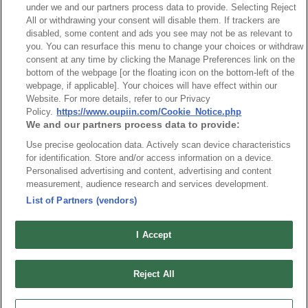
under we and our partners process data to provide. Selecting Reject
All or withdrawing your consent will disable them. If trackers are
disabled, some content and ads you see may not be as relevant to
you. You can resurface this menu to change your choices or withdraw
台灣總公司
consent at any time by clicking the Manage Preferences link on the
弘振企業股份有限公司
bottom of the webpage [or the floating icon on the bottom-left of the
webpage, if applicable]. Your choices will have effect within our
地址 : 334031 桃園市八德區和成路20號
Website. For more details, refer to our Privacy
聯絡電話︰+886-3-3655030, 3655156
Policy.
https://www.oupiin.com/Cookie_Notice.php
We and our partners process data to provide:
公司傳真︰+886-3-3684728, 3687300
Use precise geolocation data. Actively scan device characteristics
電子信箱︰
sales@oupiin.com.tw
for identification. Store and/or access information on a device.
獨家代理
Personalised advertising and content, advertising and content
授權經銷商
measurement, audience research and services development.
List of Partners (vendors)
I Accept
Reject All
美國分公司
OUPIIN AMERICA, INC.