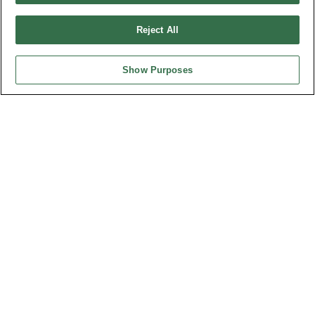
弘振企業股份有限公司
Reject All
地址 : 334031 桃園市八德區和成路20號
聯絡電話︰+886-3-3655030, 3655156
Show Purposes
公司傳真︰+886-3-3684728, 3687300
電子信箱︰
sales@oupiin.com.tw
獨家代理
授權經銷商
美國分公司
OUPIIN AMERICA, INC.
地址 : 27795 AVENUE HOPKINS VALENCIA CA. 91355 USA
聯絡電話︰+1-800-820-7446
聯絡電話︰+1-661-294-0228