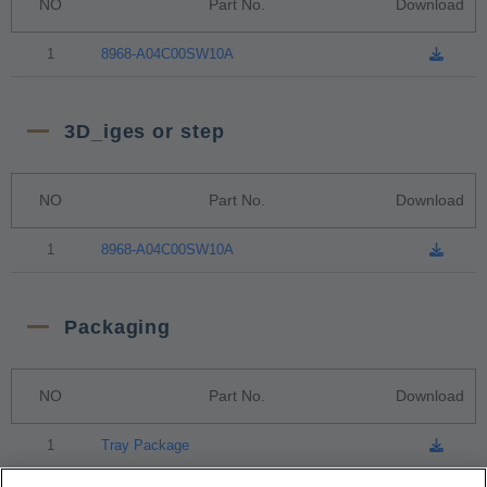
NO
Part No.
Download
1
8968-A04C00SW10A
3D_iges or step
NO
Part No.
Download
1
8968-A04C00SW10A
Packaging
NO
Part No.
Download
1
Tray Package