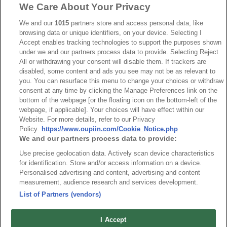
We Care About Your Privacy
We and our
1015
partners store and access personal data, like
browsing data or unique identifiers, on your device. Selecting I
Accept enables tracking technologies to support the purposes shown
最新消息
展覽訊息
under we and our partners process data to provide. Selecting Reject
連接器信息
All or withdrawing your consent will disable them. If trackers are
環保資料
disabled, some content and ads you see may not be as relevant to
加入郵件列表
常見問題
you. You can resurface this menu to change your choices or withdraw
consent at any time by clicking the Manage Preferences link on the
隱私權政策
Cookie政策
bottom of the webpage [or the floating icon on the bottom-left of the
產品索引
webpage, if applicable]. Your choices will have effect within our
Website. For more details, refer to our Privacy
請勿出售或分享我的個人信息
Policy.
https://www.oupiin.com/Cookie_Notice.php
We and our partners process data to provide:
弘振企業股份有限公司 © 2024 All Rights Reserved.
Design by
TNN
Use precise geolocation data. Actively scan device characteristics
for identification. Store and/or access information on a device.
Personalised advertising and content, advertising and content
measurement, audience research and services development.
List of Partners (vendors)
I Accept
台灣總公司