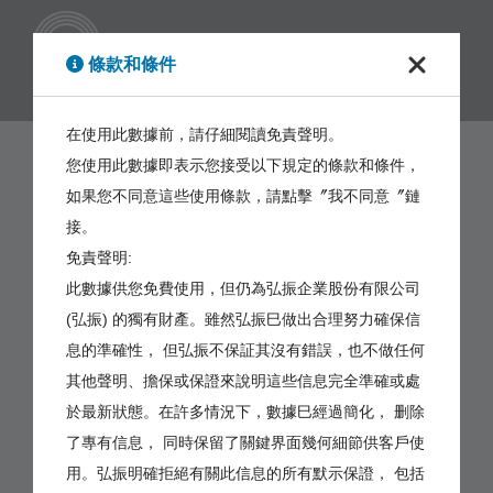
繁體
條款和條件
在使用此數據前，請仔細閱讀免責聲明。
您使用此數據即表示您接受以下規定的條款和條件，
如果您不同意這些使用條款，請點擊〞我不同意〞鏈
接。
免責聲明:
此數據供您免費使用，但仍為弘振企業股份有限公司
(弘振) 的獨有財產。雖然弘振巳做出合理努力確保信
息的準確性， 但弘振不保証其沒有錯誤，也不做任何
其他聲明、擔保或保證來說明這些信息完全準確或處
於最新狀態。在許多情況下，數據巳經過簡化， 删除
了專有信息， 同時保留了關鍵界面幾何細節供客戶使
用。弘振明確拒絕有關此信息的所有默示保證， 包括