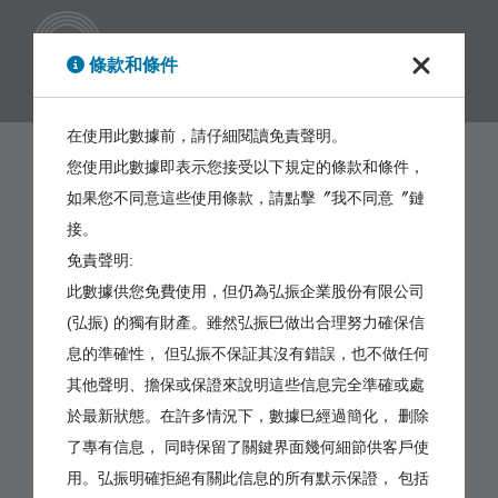
繁體
條款和條件
在使用此數據前，請仔細閱讀免責聲明。
您使用此數據即表示您接受以下規定的條款和條件，
如果您不同意這些使用條款，請點擊〞我不同意〞鏈
接。
免責聲明:
此數據供您免費使用，但仍為弘振企業股份有限公司
(弘振) 的獨有財產。雖然弘振巳做出合理努力確保信
息的準確性， 但弘振不保証其沒有錯誤，也不做任何
其他聲明、擔保或保證來說明這些信息完全準確或處
於最新狀態。在許多情況下，數據巳經過簡化， 删除
了專有信息， 同時保留了關鍵界面幾何細節供客戶使
用。弘振明確拒絕有關此信息的所有默示保證， 包括