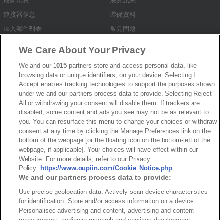
最新消息
展覽訊息
連接器信息
環保資料
加入郵件列表
常見問題
隱私權政策
Cookie政策
We Care About Your Privacy
產品索引
We and our
1015
partners store and access personal data, like
請勿出售或分享我的個人信息
browsing data or unique identifiers, on your device. Selecting I
Accept enables tracking technologies to support the purposes shown
弘振企業股份有限公司 © 2024 All Rights Reserved.
under we and our partners process data to provide. Selecting Reject
Design by
TNN
All or withdrawing your consent will disable them. If trackers are
disabled, some content and ads you see may not be as relevant to
you. You can resurface this menu to change your choices or withdraw
consent at any time by clicking the Manage Preferences link on the
bottom of the webpage [or the floating icon on the bottom-left of the
webpage, if applicable]. Your choices will have effect within our
Website. For more details, refer to our Privacy
Policy.
https://www.oupiin.com/Cookie_Notice.php
台灣總公司
We and our partners process data to provide:
弘振企業股份有限公司
Use precise geolocation data. Actively scan device characteristics
地址 : 334031 桃園市八德區和成路20號
for identification. Store and/or access information on a device.
Personalised advertising and content, advertising and content
聯絡電話︰+886-3-3655030, 3655156
measurement, audience research and services development.