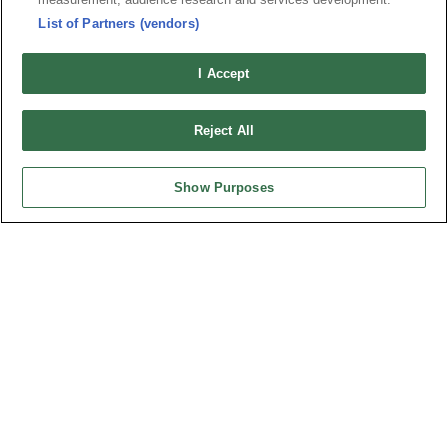
公司傳真︰+886-3-3684728, 3687300
List of Partners (vendors)
電子信箱︰
sales@oupiin.com.tw
獨家代理
I Accept
授權經銷商
Reject All
Show Purposes
美國分公司
OUPIIN AMERICA, INC.
地址 : 27795 AVENUE HOPKINS VALENCIA CA. 91355 USA
聯絡電話︰+1-800-820-7446
聯絡電話︰+1-661-294-0228
公司傳真︰+1-661-294-0131
電子信箱:
sales@oupiin.com
Representatives
Franchised 代理商