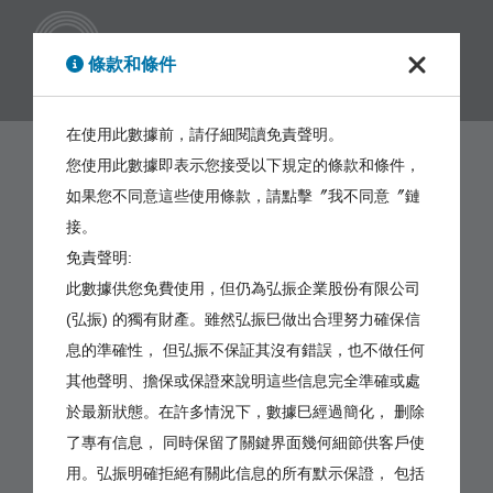
繁體
條款和條件
在使用此數據前，請仔細閱讀免責聲明。
您使用此數據即表示您接受以下規定的條款和條件，
如果您不同意這些使用條款，請點擊〞我不同意〞鏈
接。
免責聲明:
此數據供您免費使用，但仍為弘振企業股份有限公司
(弘振) 的獨有財產。雖然弘振巳做出合理努力確保信
息的準確性， 但弘振不保証其沒有錯誤，也不做任何
其他聲明、擔保或保證來說明這些信息完全準確或處
於最新狀態。在許多情況下，數據巳經過簡化， 删除
了專有信息， 同時保留了關鍵界面幾何細節供客戶使
用。弘振明確拒絕有關此信息的所有默示保證， 包括