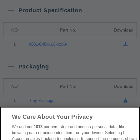
Product Specification
NO
Part No.
Download
1
9001-C48xx1CxxxxA
Packaging
NO
Part No.
Download
1
Tray Package
We Care About Your Privacy
RoHS CoC
We and our
1013
partners store and access personal data, like
browsing data or unique identifiers, on your device. Selecting I
Accept enables tracking technologies to support the purposes shown