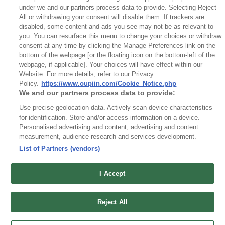
NO
Part No.
Download
under we and our partners process data to provide. Selecting Reject
All or withdrawing your consent will disable them. If trackers are
disabled, some content and ads you see may not be as relevant to
1
9001_RoHS CoC
you. You can resurface this menu to change your choices or withdraw
consent at any time by clicking the Manage Preferences link on the
bottom of the webpage [or the floating icon on the bottom-left of the
webpage, if applicable]. Your choices will have effect within our
Website. For more details, refer to our Privacy
Policy.
https://www.oupiin.com/Cookie_Notice.php
最新消息
We and our partners process data to provide:
展覽訊息
連接器信息
環保資料
Use precise geolocation data. Actively scan device characteristics
for identification. Store and/or access information on a device.
加入郵件列表
常見問題
Personalised advertising and content, advertising and content
隱私權政策
measurement, audience research and services development.
Cookie政策
List of Partners (vendors)
產品索引
請勿出售或分享我的個人信息
I Accept
弘振企業股份有限公司 © 2024 All Rights Reserved.
Design by
TNN
Reject All