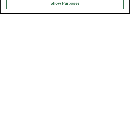
Show Purposes
台灣總公司
弘振企業股份有限公司
地址 : 334031 桃園市八德區和成路20號
聯絡電話︰+886-3-3655030, 3655156
公司傳真︰+886-3-3684728, 3687300
電子信箱︰
sales@oupiin.com.tw
獨家代理
授權經銷商
美國分公司
OUPIIN AMERICA, INC.