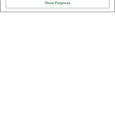
Show Purposes
台灣總公司
弘振企業股份有限公司
地址 : 334031 桃園市八德區和成路20號
聯絡電話︰+886-3-3655030, 3655156
公司傳真︰+886-3-3684728, 3687300
電子信箱︰
sales@oupiin.com.tw
獨家代理
授權經銷商
美國分公司
OUPIIN AMERICA, INC.