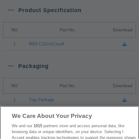
Product Specification
NO
Part No.
Download
1
9001-C12xx1CxxxA
Packaging
NO
Part No.
Download
1
Tray Package
We Care About Your Privacy
RoHS CoC
We and our
1015
partners store and access personal data, like
browsing data or unique identifiers, on your device. Selecting I
Accept enables tracking technologies to support the purposes shown