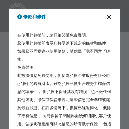
繁體
條款和條件
在使用此數據前，請仔細閱讀免責聲明。
您使用此數據即表示您接受以下規定的條款和條件，
如果您不同意這些使用條款，請點擊〞我不同意〞鏈
接。
免責聲明:
此數據供您免費使用，但仍為弘振企業股份有限公司
(弘振) 的獨有財產。雖然弘振巳做出合理努力確保信
息的準確性， 但弘振不保証其沒有錯誤，也不做任何
其他聲明、擔保或保證來說明這些信息完全準確或處
於最新狀態。在許多情況下，數據巳經過簡化， 删除
了專有信息， 同時保留了關鍵界面幾何細節供客戶使
用。弘振明確拒絕有關此信息的所有默示保證， 包括