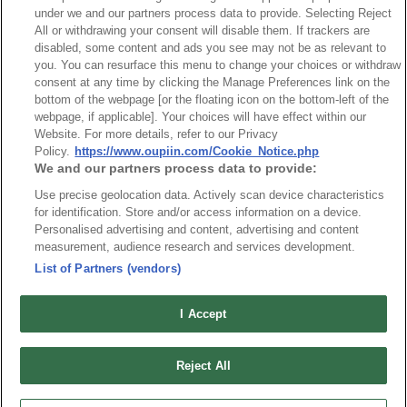
NO
Part No.
Download
under we and our partners process data to provide. Selecting Reject
All or withdrawing your consent will disable them. If trackers are
disabled, some content and ads you see may not be as relevant to
1
9001_RoHS CoC
you. You can resurface this menu to change your choices or withdraw
consent at any time by clicking the Manage Preferences link on the
bottom of the webpage [or the floating icon on the bottom-left of the
webpage, if applicable]. Your choices will have effect within our
Website. For more details, refer to our Privacy
Policy.
https://www.oupiin.com/Cookie_Notice.php
最新消息
We and our partners process data to provide:
展覽訊息
連接器信息
環保資料
Use precise geolocation data. Actively scan device characteristics
for identification. Store and/or access information on a device.
加入郵件列表
常見問題
Personalised advertising and content, advertising and content
隱私權政策
measurement, audience research and services development.
Cookie政策
List of Partners (vendors)
產品索引
請勿出售或分享我的個人信息
I Accept
弘振企業股份有限公司 © 2024 All Rights Reserved.
Design by
TNN
Reject All