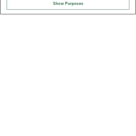
Show Purposes
台灣總公司
弘振企業股份有限公司
地址 : 334031 桃園市八德區和成路20號
聯絡電話︰+886-3-3655030, 3655156
公司傳真︰+886-3-3684728, 3687300
電子信箱︰
sales@oupiin.com.tw
獨家代理
授權經銷商
美國分公司
OUPIIN AMERICA, INC.