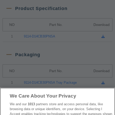
Product Specification
NO
Part No.
Download
1
9114-D14CB30PNSA
Packaging
NO
Part No.
Download
1
9114-D14CB30PNSA Tray Package
We Care About Your Privacy
RoHS CoC
We and our
1013
partners store and access personal data, like
browsing data or unique identifiers, on your device. Selecting I
Accept enables tracking technologies to support the purposes shown