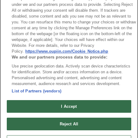
NO
Part No.
Download
under we and our partners process data to provide. Selecting Reject
All or withdrawing your consent will disable them. If trackers are
disabled, some content and ads you see may not be as relevant to
1
9114_RoHS CoC
you. You can resurface this menu to change your choices or withdraw
consent at any time by clicking the Manage Preferences link on the
bottom of the webpage [or the floating icon on the bottom-left of the
webpage, if applicable]. Your choices will have effect within our
Website. For more details, refer to our Privacy
Policy.
https://www.oupiin.com/Cookie_Notice.php
最新消息
We and our partners process data to provide:
展覽訊息
連接器信息
環保資料
Use precise geolocation data. Actively scan device characteristics
for identification. Store and/or access information on a device.
加入郵件列表
常見問題
Personalised advertising and content, advertising and content
隱私權政策
measurement, audience research and services development.
Cookie政策
List of Partners (vendors)
產品索引
請勿出售或分享我的個人信息
I Accept
弘振企業股份有限公司 © 2024 All Rights Reserved.
Design by
TNN
Reject All