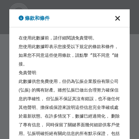
繁體
條款和條件
在使用此數據前，請仔細閱讀免責聲明。
您使用此數據即表示您接受以下規定的條款和條件，
如果您不同意這些使用條款，請點擊〞我不同意〞鏈
接。
免責聲明:
此數據供您免費使用，但仍為弘振企業股份有限公司
(弘振) 的獨有財產。雖然弘振巳做出合理努力確保信
息的準確性， 但弘振不保証其沒有錯誤，也不做任何
其他聲明、擔保或保證來說明這些信息完全準確或處
於最新狀態。在許多情況下，數據巳經過簡化， 删除
了專有信息， 同時保留了關鍵界面幾何細節供客戶使
用。弘振明確拒絕有關此信息的所有默示保證， 包括