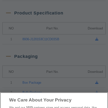
Product Specification
NO
Part No.
Download
1
8936-J120153C11CD03SB
Packaging
NO
Part No.
Download
1
Box Package
2
Bulk Package
We Care About Your Privacy
We and our
1015
partners store and access personal data, like