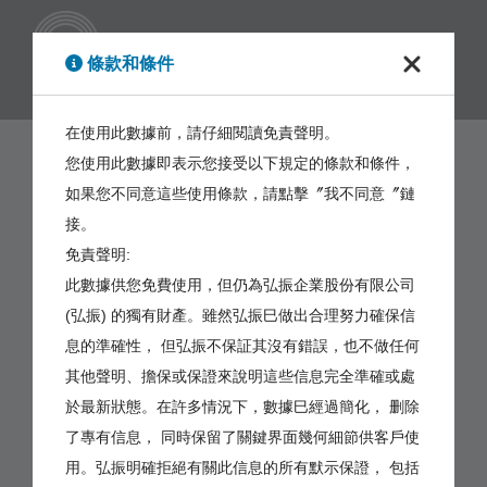
繁體
條款和條件
在使用此數據前，請仔細閱讀免責聲明。
您使用此數據即表示您接受以下規定的條款和條件，
如果您不同意這些使用條款，請點擊〞我不同意〞鏈
接。
免責聲明:
此數據供您免費使用，但仍為弘振企業股份有限公司
(弘振) 的獨有財產。雖然弘振巳做出合理努力確保信
息的準確性， 但弘振不保証其沒有錯誤，也不做任何
其他聲明、擔保或保證來說明這些信息完全準確或處
於最新狀態。在許多情況下，數據巳經過簡化， 删除
了專有信息， 同時保留了關鍵界面幾何細節供客戶使
用。弘振明確拒絕有關此信息的所有默示保證， 包括