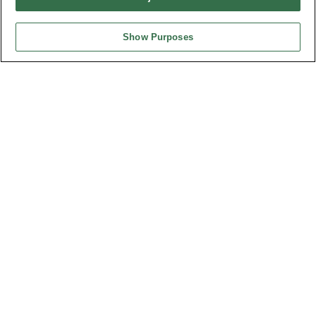
Design by
TNN
Show Purposes
台灣總公司
弘振企業股份有限公司
地址 : 334031 桃園市八德區和成路20號
聯絡電話︰+886-3-3655030, 3655156
公司傳真︰+886-3-3684728, 3687300
電子信箱︰
sales@oupiin.com.tw
獨家代理
授權經銷商