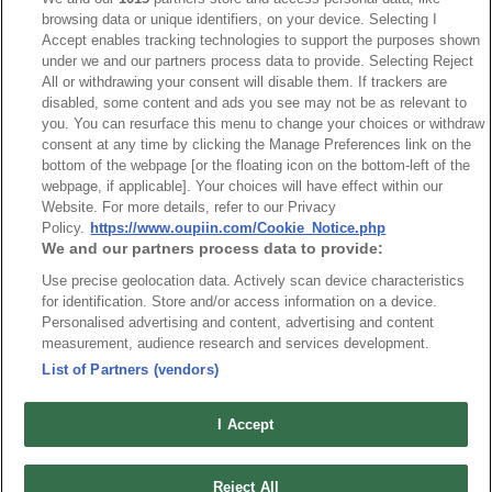
RoHS CoC
browsing data or unique identifiers, on your device. Selecting I
Accept enables tracking technologies to support the purposes shown
under we and our partners process data to provide. Selecting Reject
NO
Part No.
Download
All or withdrawing your consent will disable them. If trackers are
disabled, some content and ads you see may not be as relevant to
you. You can resurface this menu to change your choices or withdraw
1
8936_RoHS CoC
consent at any time by clicking the Manage Preferences link on the
bottom of the webpage [or the floating icon on the bottom-left of the
webpage, if applicable]. Your choices will have effect within our
Website. For more details, refer to our Privacy
Policy.
https://www.oupiin.com/Cookie_Notice.php
We and our partners process data to provide:
最新消息
展覽訊息
Use precise geolocation data. Actively scan device characteristics
for identification. Store and/or access information on a device.
連接器信息
環保資料
Personalised advertising and content, advertising and content
加入郵件列表
常見問題
measurement, audience research and services development.
隱私權政策
Cookie政策
List of Partners (vendors)
產品索引
I Accept
請勿出售或分享我的個人信息
弘振企業股份有限公司 © 2024 All Rights Reserved.
Reject All